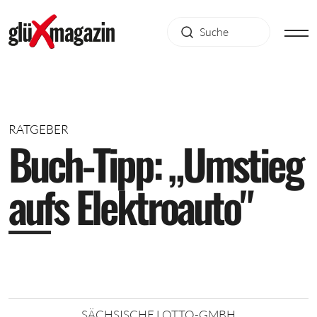
RATGEBER
B
u
c
h
-
T
i
p
p
:
„
U
m
s
t
i
e
g
a
u
f
s
E
l
e
k
t
r
o
a
u
t
o
"
SÄCHSISCHE LOTTO-GMBH