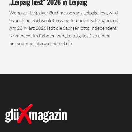
„Leipzig liest“ 2026 in Leipzig
Wenn zur Leipziger Buchmesse ganz Leipzig liest, wird
es auch bei Sachsenlotto wieder mörderisch spannend.
Am 20. März 2026 lädt die Sachsenlotto Independent
Kriminacht im Rahmen von „Leipzig liest“ zu einem
besonderen Literaturabend ein.