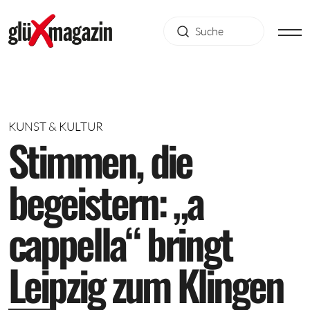
KUNST & KULTUR
S
t
i
m
m
e
n
,
d
i
e
b
e
g
e
i
s
t
e
r
n
:
„
a
c
a
p
p
e
l
l
a
“
b
r
i
n
g
t
L
e
i
p
z
i
g
z
u
m
K
l
i
n
g
e
n