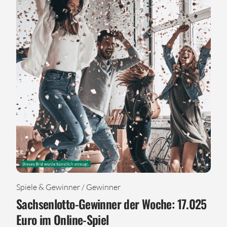
Spiele & Gewinner / Gewinner
Sachsenlotto-Gewinner der Woche: 17.025
Euro im Online-Spiel