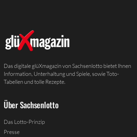
Das digitale glüXmagazin von Sachsenlotto bietet Ihnen
Information, Unterhaltung und Spiele, sowie Toto-
Tabellen und tolle Rezepte.
Über Sachsenlotto
Das Lotto-Prinzip
Presse