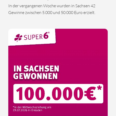
In der vergangenen Woche wurden in Sachsen 42
Gewinne zwischen 5.000 und 50.000 Euro erzielt.