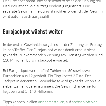
Der Dresdner nahm über sachsenlotto.de an der Ziehung teil.
Dadurch ist der Spielauftrag eindeutig registriert. Eine
separate Gewinnanmeldung ist nicht erforderlich, der Gewinn
wird automatisch ausgezahlt.
Eurojackpot wächst weiter
In der ersten Gewinnklasse gab es bei der Ziehung am Freitag
keinen Treffer. Der Eurojackpot wurde damit erneut nicht
geknackt. Zur kommenden Ziehung am Dienstag werden rund
118 Millionen Euro im Jackpot erwartet.
Bei Eurojackpot werden fünf Zahlen aus 50 sowie zwei
Eurozahlen aus 12 gewählt. Ein Tipp kostet 2 Euro. Der
Jackpot in der ersten Gewinnklasse wird geknackt, wenn alle
sieben Zahlen übereinstimmen. Die Gewinnchance hierfür
liegt bei rund 1 : 140 Millionen.
Tipps können in allen
Annahmestellen
, auf
sachsenlotto.de