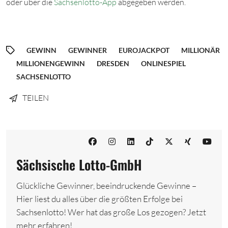
oder über die
Sachsenlotto-App
abgegeben werden.
GEWINN
GEWINNER
EUROJACKPOT
MILLIONÄR
MILLIONENGEWINN
DRESDEN
ONLINESPIEL
SACHSENLOTTO
TEILEN
Sächsische Lotto-GmbH
Glückliche Gewinner, beeindruckende Gewinne –
Hier liest du alles über die größten Erfolge bei
Sachsenlotto! Wer hat das große Los gezogen? Jetzt
mehr erfahren!