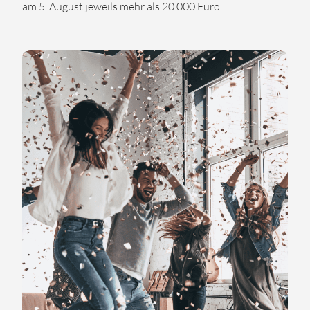
am 5. August jeweils mehr als 20.000 Euro.