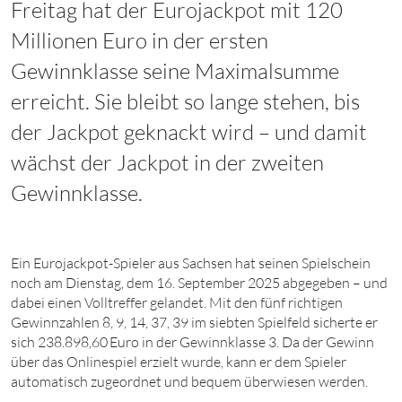
Freitag hat der Eurojackpot mit 120
Millionen Euro in der ersten
Gewinnklasse seine Maximalsumme
erreicht. Sie bleibt so lange stehen, bis
der Jackpot geknackt wird – und damit
wächst der Jackpot in der zweiten
Gewinnklasse.
Ein Eurojackpot-Spieler aus Sachsen hat seinen Spielschein
noch am Dienstag, dem 16. September 2025 abgegeben – und
dabei einen Volltreffer gelandet. Mit den fünf richtigen
Gewinnzahlen 8, 9, 14, 37, 39 im siebten Spielfeld sicherte er
sich 238.898,60 Euro in der Gewinnklasse 3. Da der Gewinn
über das Onlinespiel erzielt wurde, kann er dem Spieler
automatisch zugeordnet und bequem überwiesen werden.