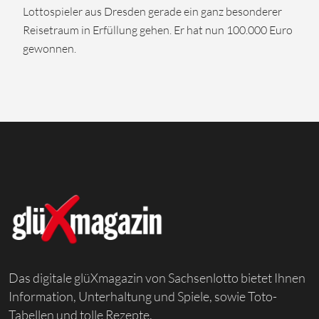
Lottospieler aus Dresden gerade ein ganz besonderer
Reisetraum in Erfüllung gehen. Er hat nun 100.000 Euro
gewonnen.
Das digitale glüXmagazin von Sachsenlotto bietet Ihnen
Information, Unterhaltung und Spiele, sowie Toto-
Tabellen und tolle Rezepte.