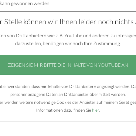
er kann gewonnen werden.
r Stelle können wir Ihnen leider noch nichts
en von Drittanbietern wie z. B. Youtube und anderen zu interagie
darzustellen, benötigen wir noch Ihre Zustimmung.
ZEIGEN SIE MIR BITTE DIE INHALTE VON YOUTUBE AN
it einverstanden, dass mir Inhalte von Drittanbietern angezeigt werden. 
personenbezogene Daten an Drittanbieter übermittelt werden.
ter werden weitere notwendige Cookies der Anbieter auf meinem Gerät ges
Informationen dazu finden Sie
hier
.