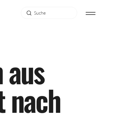
n
a
u
s
t
n
a
c
h