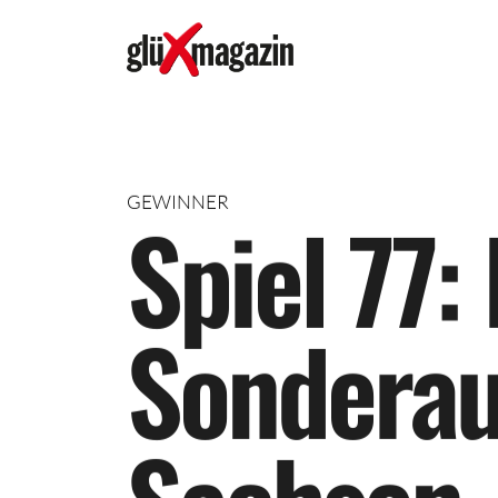
GEWINNER
S
p
i
e
l
7
7
:
S
o
n
d
e
r
a