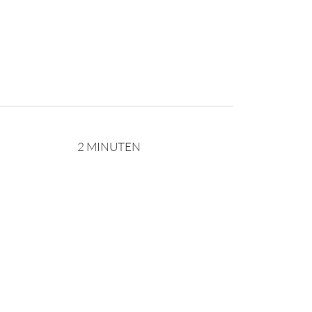
2 MINUTEN