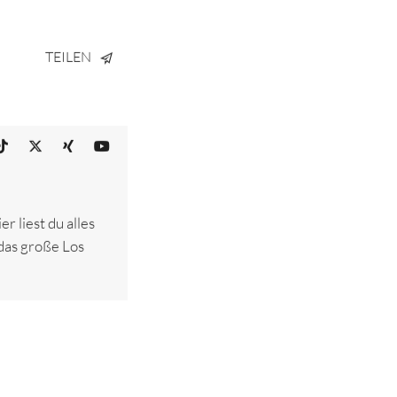
TEILEN
 liest du alles
 das große Los