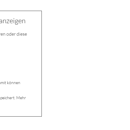
 anzeigen
ren oder diese
Damit können
peichert. Mehr