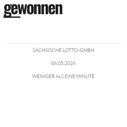
g
e
w
o
n
n
e
n
SÄCHSISCHE LOTTO-GMBH
06.05.2026
WENIGER ALS EINE MINUTE