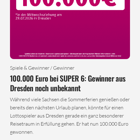
Spiele & Gewinner / Gewinner
100.000 Euro bei SUPER 6: Gewinner aus
Dresden noch unbekannt
Während viele Sachsen die Sommerferien genießen oder
bereits den nächsten Urlaub planen, könnte für einen
Lottospieler aus Dresden gerade ein ganz besonderer
Reisetraum in Erfüllung gehen. Er hat nun 100.000 Euro
gewonnen.