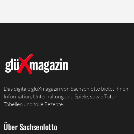
Das digitale glüXmagazin von Sachsenlotto bietet Ihnen
Information, Unterhaltung und Spiele, sowie Toto-
Tabellen und tolle Rezepte.
Über Sachsenlotto