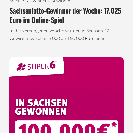
Spiele & Gewinner / Gewinner
Sachsenlotto-Gewinner der Woche: 17.025
Euro im Online-Spiel
In der vergangenen Woche wurden in Sachsen 42
Gewinne zwischen 5.000 und 50.000 Euro erzielt.