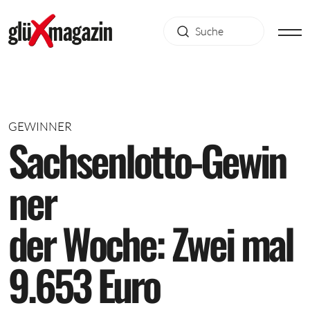
GEWINNER
S
a
c
h
s
e
n
l
o
t
t
o
-
G
e
w
i
n
n
e
r
d
e
r
W
o
c
h
e
:
Z
w
e
i
m
a
l
9
.
6
5
3
E
u
r
o