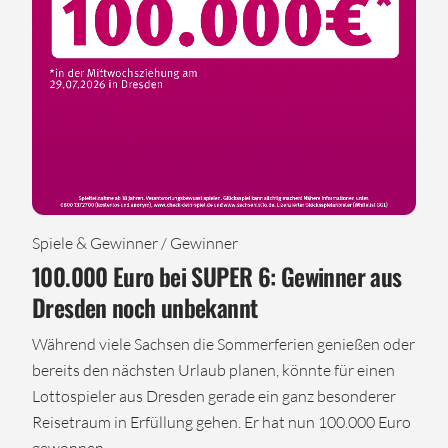
Spiele & Gewinner / Gewinner
100.000 Euro bei SUPER 6: Gewinner aus
Dresden noch unbekannt
Während viele Sachsen die Sommerferien genießen oder
bereits den nächsten Urlaub planen, könnte für einen
Lottospieler aus Dresden gerade ein ganz besonderer
Reisetraum in Erfüllung gehen. Er hat nun 100.000 Euro
gewonnen.