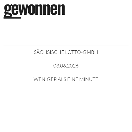
g
e
w
o
n
n
e
n
SÄCHSISCHE LOTTO-GMBH
03.06.2026
WENIGER ALS EINE MINUTE