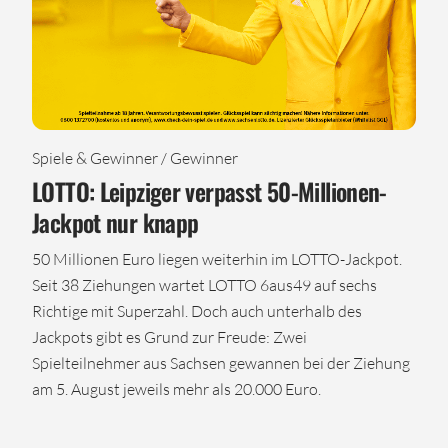
Spiele & Gewinner / Gewinner
LOTTO: Leipziger verpasst 50-Millionen-
Jackpot nur knapp
50 Millionen Euro liegen weiterhin im LOTTO-Jackpot.
Seit 38 Ziehungen wartet LOTTO 6aus49 auf sechs
Richtige mit Superzahl. Doch auch unterhalb des
Jackpots gibt es Grund zur Freude: Zwei
Spielteilnehmer aus Sachsen gewannen bei der Ziehung
am 5. August jeweils mehr als 20.000 Euro.