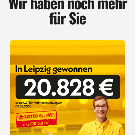
Wir haben noch mehr
für Sie