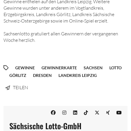
Gewinne entfielen auf den Landkreis Leipzig. Weitere
Gewinne wurden unter anderem im Vogtlandkreis,
Erzgebirgskreis, Landkreis Görlitz, Landkreis Sächsische
Schweiz-Osterzgebirge sowie im Online-Spiel erzielt.
Sachsenlotto gratuliert allen Gewinnern der vergangenen
Woche herzlich.
GEWINNE
GEWINNERKARTE
SACHSEN
LOTTO
GÖRLITZ
DRESDEN
LANDKREIS LEIPZIG
TEILEN
Sächsische Lotto-GmbH