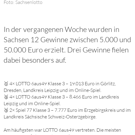
Foto: Sachsenlotto
In der vergangenen Woche wurden in
Sachsen 12 Gewinne zwischen 5.000 und
50.000 Euro erzielt. Drei Gewinne fielen
dabei besonders auf.
🥇 4× LOTTO 6aus49 Klasse 3 – 19.013 Euro in Görlitz,
Dresden, Landkreis Leipzig und im Online-Spiel.
🥈 4× LOTTO 6aus49 Klasse 3 – 8.466 Euro im Landkreis
Leipzig und im Online-Spiel.
🥉 2× Spiel 77 Klasse 3 – 7.777 Euro im Erzgebirgskreis und im
Landkreis Sächsische Schweiz-Osterzgebirge.
Am häufigsten war LOTTO 6aus49 vertreten. Die meisten