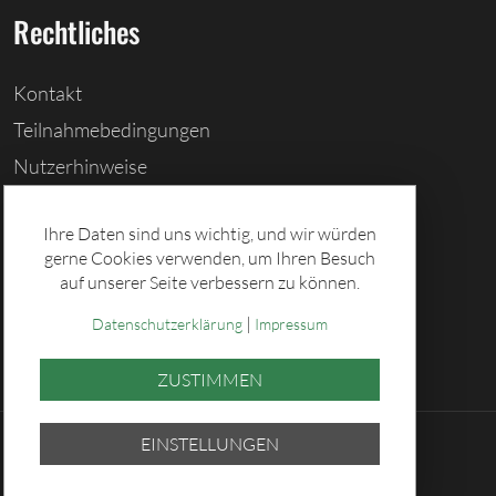
Rechtliches
Kontakt
Teilnahmebedingungen
Nutzerhinweise
Barrierefreiheitserklärung
Ihre Daten sind uns wichtig, und wir würden
Cookies löschen
gerne Cookies verwenden, um Ihren Besuch
Datenschutz
auf unserer Seite verbessern zu können.
Impressum
|
Datenschutzerklärung
Impressum
ZUSTIMMEN
EINSTELLUNGEN
© 2026 Sächsische Lotto-GmbH