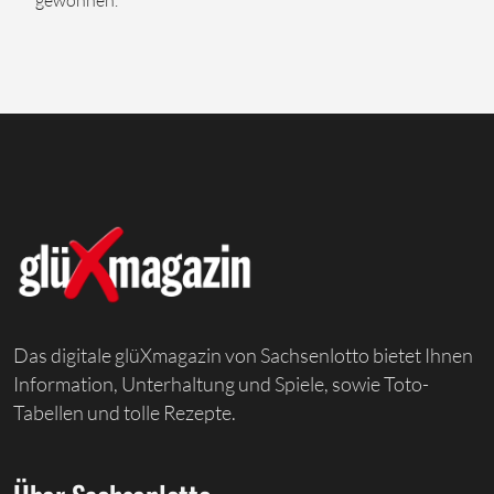
Das digitale glüXmagazin von Sachsenlotto bietet Ihnen
Information, Unterhaltung und Spiele, sowie Toto-
Tabellen und tolle Rezepte.