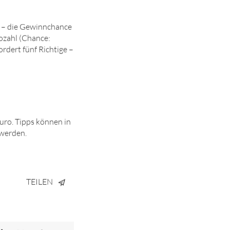
g – die Gewinnchance
rozahl (Chance:
ordert fünf Richtige –
uro. Tipps können in
werden.
TEILEN