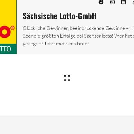
Sächsische Lotto-GmbH
Glückliche Gewinner, beeindruckende Gewinne – Hier
über die größten Erfolge bei Sachsenlotto! Wer hat
gezogen? Jetzt mehr erfahren!