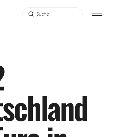
2
t
s
c
h
l
a
n
d