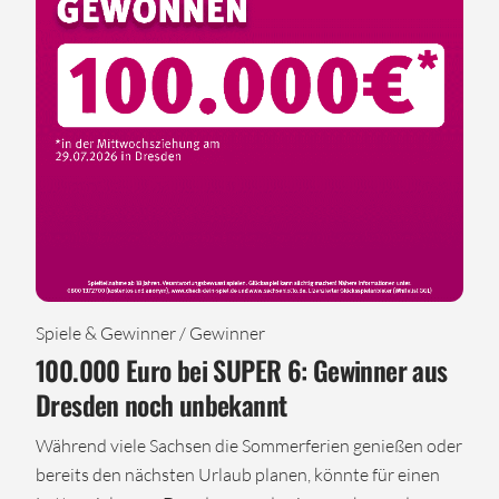
Spiele & Gewinner / Gewinner
100.000 Euro bei SUPER 6: Gewinner aus
Dresden noch unbekannt
Während viele Sachsen die Sommerferien genießen oder
bereits den nächsten Urlaub planen, könnte für einen