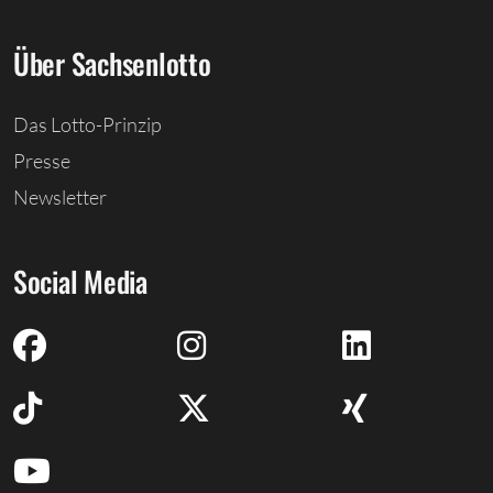
Über Sachsenlotto
Das Lotto-Prinzip
Presse
Newsletter
Social Media