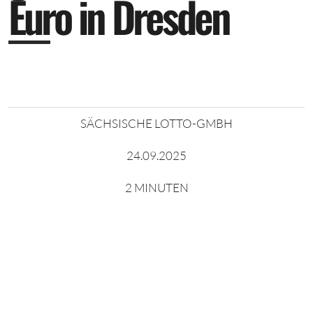
E
u
r
o
i
n
D
r
e
s
d
e
n
SÄCHSISCHE LOTTO-GMBH
24.09.2025
2 MINUTEN