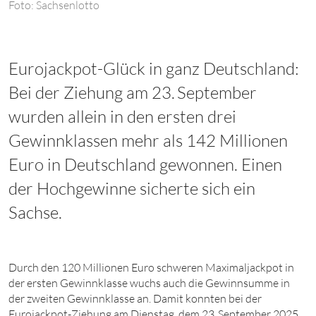
Foto: Sachsenlotto
Eurojackpot-Glück in ganz Deutschland:
Bei der Ziehung am 23. September
wurden allein in den ersten drei
Gewinnklassen mehr als 142 Millionen
Euro in Deutschland gewonnen. Einen
der Hochgewinne sicherte sich ein
Sachse.
Durch den 120 Millionen Euro schweren Maximaljackpot in
der ersten Gewinnklasse wuchs auch die Gewinnsumme in
der zweiten Gewinnklasse an. Damit konnten bei der
Eurojackpot-Ziehung am Dienstag, dem 23. September 2025,